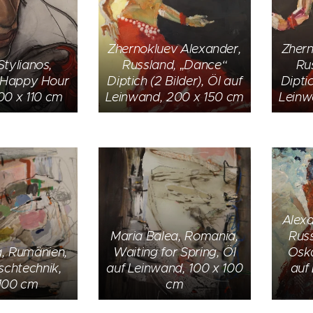
Zhernokluev Alexander,
Zhern
Stylianos,
Russland, „Dance“
Ru
, Happy Hour
Diptich (2 Bilder), Öl auf
Diptic
200 x 110 cm
Leinwand, 200 x 150 cm
Leinw
Alexa
Maria Balea, Romania,
Russ
a, Rumänien,
Waiting for Spring, Öl
Osk
schtechnik,
auf Leinwand, 100 x 100
auf
 100 cm
cm