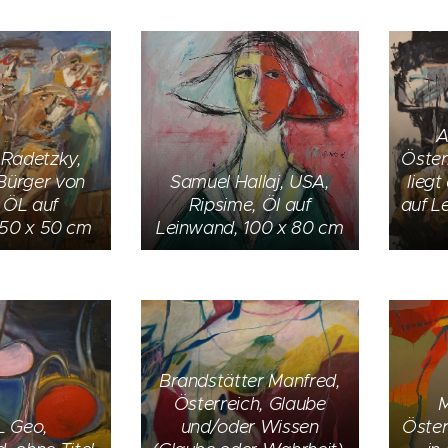
A
 Radetzky,
Öster
Bürger von
Samuel Hallaj, USA,
liegt
, ÖL auf
Ripsime, Öl auf
auf L
 50 x 50 cm
Leinwand, 100 x 80 cm
Brandstätter Manfred,
Österreich, Glaube
M
L Geo,
und/oder Wissen
Öster