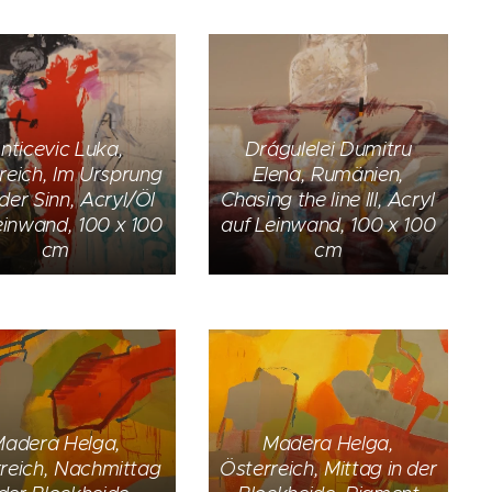
nticevic Luka,
Drágulelei Dumitru
reich, Im Ursprung
Elena, Rumänien,
 der Sinn, Acryl/Öl
Chasing the line III, Acryl
einwand, 100 x 100
auf Leinwand, 100 x 100
cm
cm
adera Helga,
Madera Helga,
reich, Nachmittag
Österreich, Mittag in der