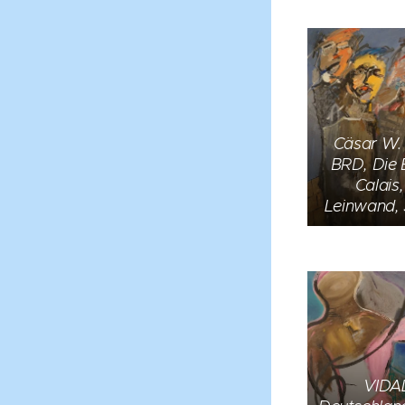
Cäsar W.
BRD, Die 
Calais
Leinwand,
VIDA