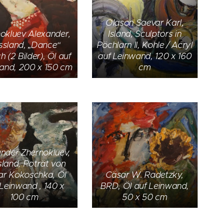
Olason Saevar Karl,
okluev Alexander,
Island, Sculptors in
ssland, „Dance“
Pöchlarn II, Kohle / Acryl
h (2 Bilder), Öl auf
auf Leinwand, 120 x 160
and, 200 x 150 cm
cm
nder Zhernokluev,
land, Poträt von
ar Kokoschka, Öl
Cäsar W. Radetzky,
 Leinwand , 140 x
BRD, Öl auf Leinwand,
100 cm
50 x 50 cm