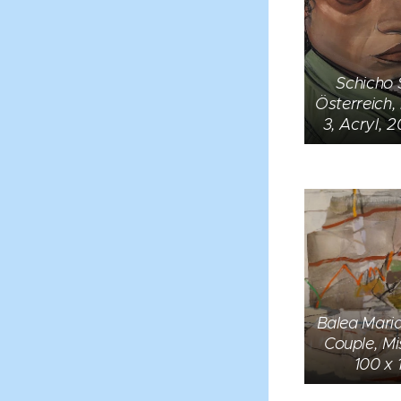
Schicho 
Österreich
3, Acryl, 
Balea Mari
Couple, Mi
100 x